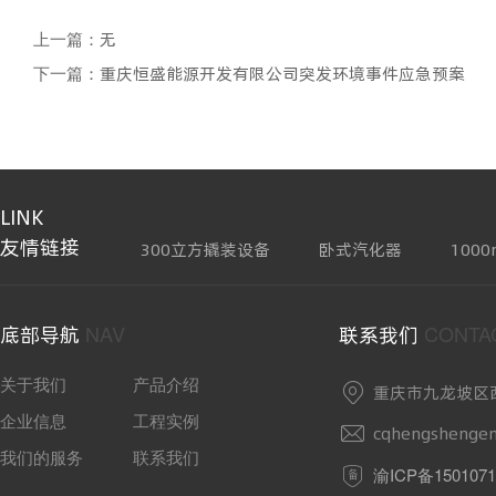
上一篇：
无
下一篇：
重庆恒盛能源开发有限公司突发环境事件应急预案
LINK
友情链接
300立方撬装设备
卧式汽化器
100
NAV
CONTA
底部导航
联系我们
关于我们
产品介绍
重庆市九龙坡区
企业信息
工程实例
cqhengshenge
我们的服务
联系我们
渝ICP备1501071