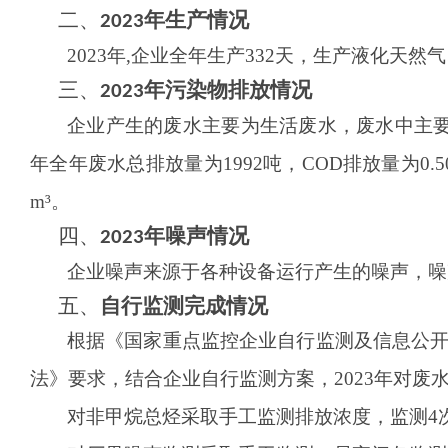
二、
年生产情况
202
3
2023
年
,
企业
全年生产
332
天，生产
液化天然气
三、
年污染物排放情况
2023
企业
产生的废水主要为生活废水，废水中主
年全年废水总排放量为
1992
吨，
COD排放量为
0.5
m³。
四、
年噪声情况
2023
企业
噪
声来源于各种设备运行产生的噪声，噪
五、
自行监测完成情况
根据《国家重点监控
企业
自行监测及信息公
法》要求，结合
企业
自行监测方案，
2023
年对废
对
非甲烷总烃
采取手工监测排放浓度，
监测
4