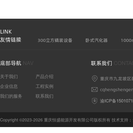
LINK
友情链接
300立方撬装设备
卧式汽化器
100
NAV
CONTA
底部导航
联系我们
关于我们
产品介绍
重庆市九龙坡区
企业信息
工程实例
cqhengshenge
我们的服务
联系我们
渝ICP备1501071
Copyright ©2023-2026 重庆恒盛能源开发有限公司版权所有 技术支持：