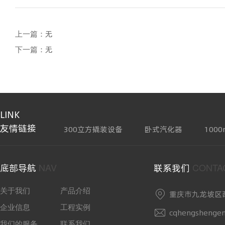
上一篇：
无
下一篇：
无
LINK
友情链接
300立方撬装设备
卧式汽化器
100
NAV
CONTA
底部导航
联系我们
关于我们
产品介绍
重庆市九龙坡区
企业信息
工程实例
cqhengshenge
我们的服务
联系我们